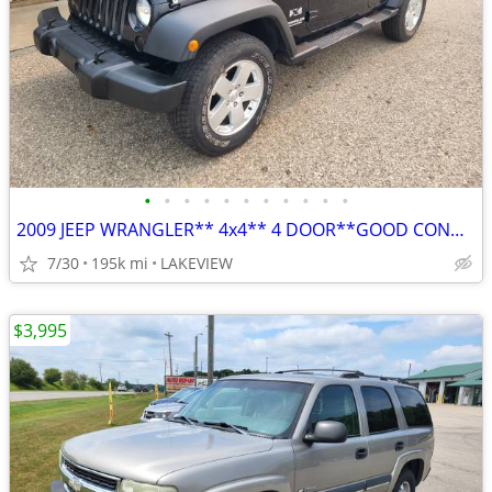
•
•
•
•
•
•
•
•
•
•
•
2009 JEEP WRANGLER** 4x4** 4 DOOR**GOOD CONDITION**
7/30
195k mi
LAKEVIEW
$3,995