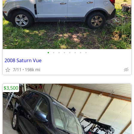
•
•
•
•
•
•
•
•
2008 Saturn Vue
7/11
198k mi
$3,500