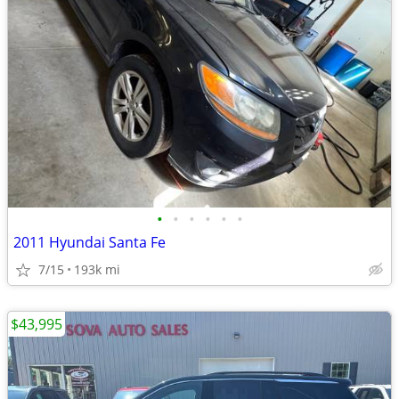
•
•
•
•
•
•
2011 Hyundai Santa Fe
7/15
193k mi
$43,995