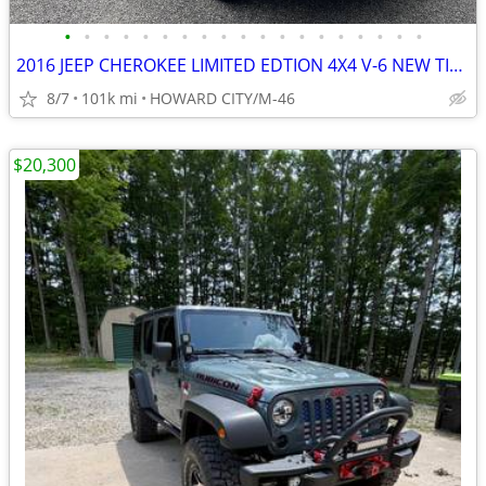
•
•
•
•
•
•
•
•
•
•
•
•
•
•
•
•
•
•
•
2016 JEEP CHEROKEE LIMITED EDTION 4X4 V-6 NEW TIRES LOW MILES
8/7
101k mi
HOWARD CITY/M-46
$20,300