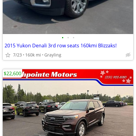
•
•
•
2015 Yukon Denali 3rd row seats 160kmi Blizzaks!
7/23
160k mi
Grayling
$22,600