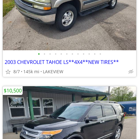
•
•
•
•
•
•
•
•
•
•
•
•
2003 CHEVROLET TAHOE LS**4X4**NEW TIRES**
8/7
145k mi
LAKEVIEW
$10,500