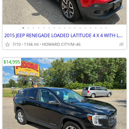
•
•
•
•
•
•
•
•
•
•
•
•
•
•
•
•
•
2015 JEEP RENEGADE LOADED LATITUDE 4 X 4 WITH LOW MILES
7/10
116k mi
HOWARD CITY/M-46
$14,995