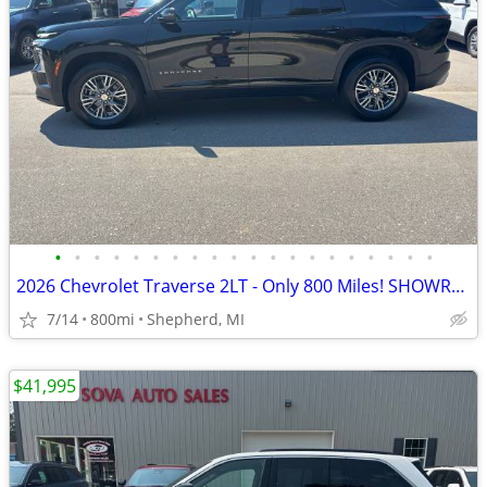
•
•
•
•
•
•
•
•
•
•
•
•
•
•
•
•
•
•
•
•
2026 Chevrolet Traverse 2LT - Only 800 Miles! SHOWROOM NEW!
7/14
800mi
Shepherd, MI
$41,995