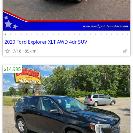
•
•
•
•
•
•
•
•
•
•
•
•
•
•
•
•
•
•
•
•
•
•
•
•
2020 Ford Explorer XLT AWD 4dr SUV
7/18
85k mi
$14,995