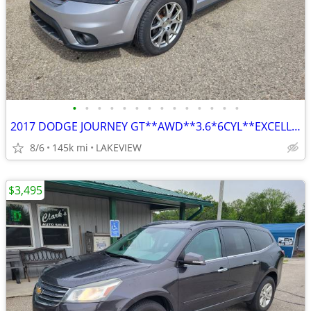
•
•
•
•
•
•
•
•
•
•
•
•
•
•
2017 DODGE JOURNEY GT**AWD**3.6*6CYL**EXCELLENT CONDITION
8/6
145k mi
LAKEVIEW
$3,495