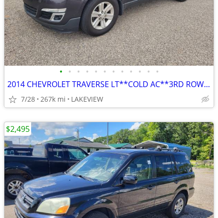
•
•
•
•
•
•
•
•
•
•
•
•
2014 CHEVROLET TRAVERSE LT**COLD AC**3RD ROW SEAT**
7/28
267k mi
LAKEVIEW
$2,495