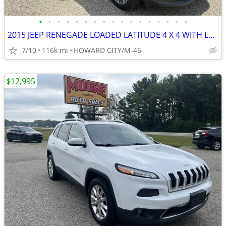
•
•
•
•
•
•
•
•
•
•
•
•
•
•
•
•
•
2015 JEEP RENEGADE LOADED LATITUDE 4 X 4 WITH LOW MILES
7/10
116k mi
HOWARD CITY/M-46
$12,995