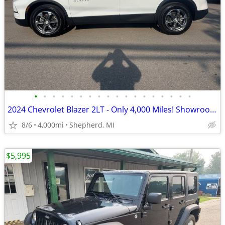
•
•
•
•
•
•
•
•
•
•
•
•
•
•
•
•
•
•
2024 Chevrolet Blazer 2LT - Only 4,000 Miles! Showroom NEW!
8/6
4,000mi
Shepherd, MI
$5,995