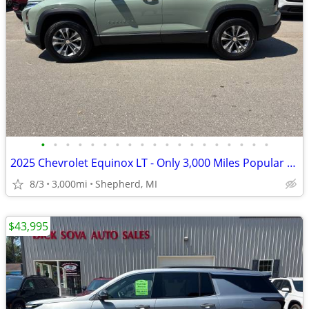
•
•
•
•
•
•
•
•
•
•
•
•
•
•
•
•
•
•
•
2025 Chevrolet Equinox LT - Only 3,000 Miles Popular Cacti Green Color
8/3
3,000mi
Shepherd, MI
$43,995