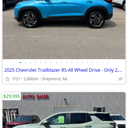
•
•
•
•
•
•
•
•
•
•
•
•
•
•
•
•
•
•
2025 Chevrolet Trailblazer RS All Wheel Drive - Only 2,000 Miles
7/21
2,000mi
Shepherd, MI
$29,995