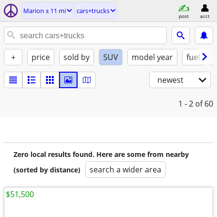
Marion ± 11 mi
cars+trucks
post
acct
+
price
sold by
SUV
model year
fuel
newest
1 - 2
of 60
Zero local results found. Here are some from nearby
search a wider area
(sorted by distance)
$51,500