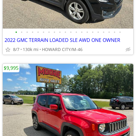
•
•
•
•
•
•
•
•
•
•
•
•
•
•
•
•
•
•
•
•
2022 GMC TERRAIN LOADED SLE AWD ONE OWNER
8/7
130k mi
HOWARD CITY/M-46
$9,995