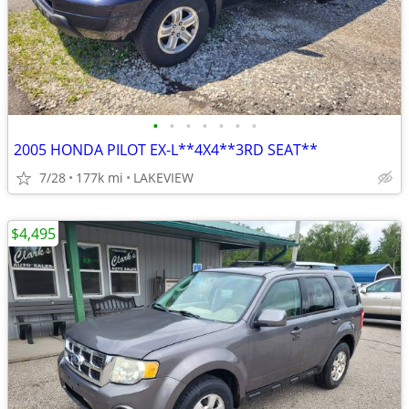
•
•
•
•
•
•
•
2005 HONDA PILOT EX-L**4X4**3RD SEAT**
7/28
177k mi
LAKEVIEW
$4,495