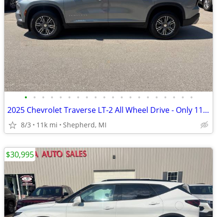
•
•
•
•
•
•
•
•
•
•
•
•
•
•
•
•
•
•
•
•
2025 Chevrolet Traverse LT-2 All Wheel Drive - Only 11,000 Miles!
8/3
11k mi
Shepherd, MI
$30,995