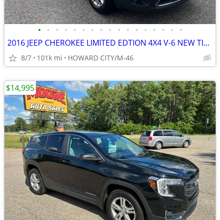
•
•
•
•
•
•
•
•
•
•
•
•
•
•
•
•
•
2016 JEEP CHEROKEE LIMITED EDTION 4X4 V-6 NEW TIRES LOW MILES
8/7
101k mi
HOWARD CITY/M-46
$14,995