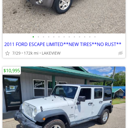
•
•
•
•
•
•
•
•
•
•
•
•
•
2011 FORD ESCAPE LIMITED**NEW TIRES**NO RUST**
7/29
172k mi
LAKEVIEW
$10,995