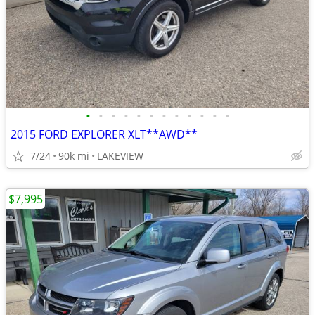
•
•
•
•
•
•
•
•
•
•
•
•
2015 FORD EXPLORER XLT**AWD**
7/24
90k mi
LAKEVIEW
$7,995