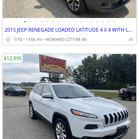
•
•
•
•
•
•
•
•
•
•
•
•
•
•
•
•
•
2015 JEEP RENEGADE LOADED LATITUDE 4 X 4 WITH LOW MILES
7/10
116k mi
HOWARD CITY/M-46
$12,995