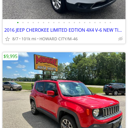
•
•
•
•
•
•
•
•
•
•
•
•
•
•
•
•
•
•
•
2016 JEEP CHEROKEE LIMITED EDTION 4X4 V-6 NEW TIRES LOW MILES
8/7
101k mi
HOWARD CITY/M-46
$9,995