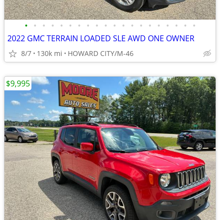
•
•
•
•
•
•
•
•
•
•
•
•
•
•
•
•
•
•
•
•
2022 GMC TERRAIN LOADED SLE AWD ONE OWNER
8/7
130k mi
HOWARD CITY/M-46
$9,995