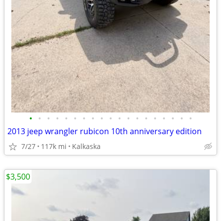
•
•
•
•
•
•
•
•
•
•
•
•
•
•
•
•
•
•
•
2013 jeep wrangler rubicon 10th anniversary edition
7/27
117k mi
Kalkaska
$3,500