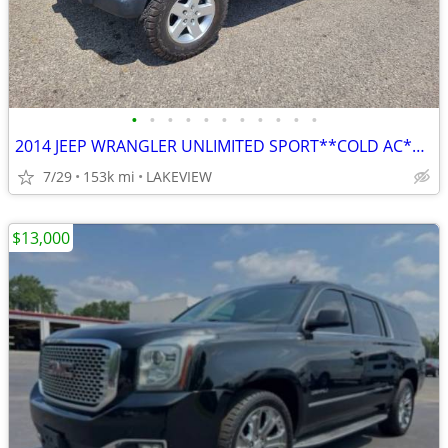
•
•
•
•
•
•
•
•
•
•
•
2014 JEEP WRANGLER UNLIMITED SPORT**COLD AC**NICE**
7/29
153k mi
LAKEVIEW
$13,000