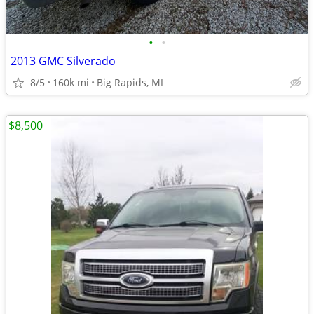
•
•
2013 GMC Silverado
8/5
160k mi
Big Rapids, MI
$8,500