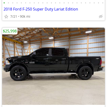
•
•
•
•
•
•
•
•
•
•
•
•
•
•
•
•
•
•
•
•
•
•
•
•
2018 Ford F-250 Super Duty Lariat Edition
7/21
90k mi
$25,998