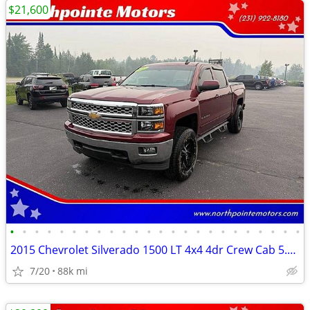
$21,600
•
•
•
•
•
•
•
•
•
•
•
•
•
•
•
•
•
•
•
•
•
•
•
•
2015 Chevrolet Silverado 1500 LT 4x4 4dr Crew Cab 5.8 ft. SB
7/20
88k mi