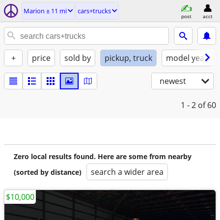
Marion ± 11 mi
cars+trucks
post
acct
+
price
sold by
pickup, truck
model year
newest
1 - 2
of 60
Zero local results found. Here are some from nearby
search a wider area
(sorted by distance)
$10,000