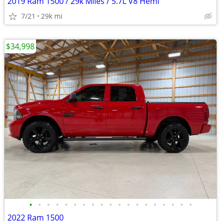
2019 Ram 1500 / 29k Miles / 5.7L V8 Hemi
7/21
29k mi
$34,998
•
•
•
•
•
•
•
•
•
•
•
•
•
•
•
•
•
•
•
2022 Ram 1500