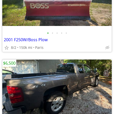
•
•
•
•
•
2001 F250W/Boss Plow
8/2
150k mi
Paris
$6,500