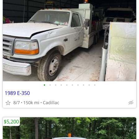
•
•
•
•
•
•
•
•
•
•
1989 E-350
8/7
150k mi
Cadillac
$5,200