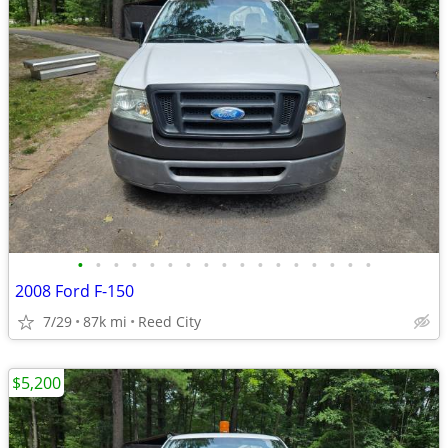
•
•
•
•
•
•
•
•
•
•
•
•
•
•
•
•
•
2008 Ford F-150
7/29
87k mi
Reed City
$5,200