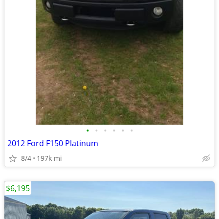
•
•
•
•
•
•
2012 Ford F150 Platinum
8/4
197k mi
$6,195