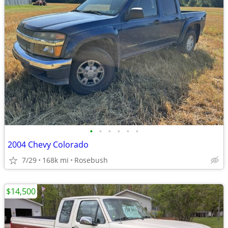
•
•
•
•
•
•
2004 Chevy Colorado
7/29
168k mi
Rosebush
$14,500