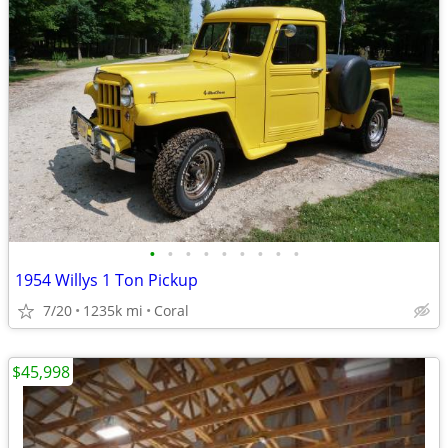
•
•
•
•
•
•
•
•
•
1954 Willys 1 Ton Pickup
7/20
1235k mi
Coral
$45,998