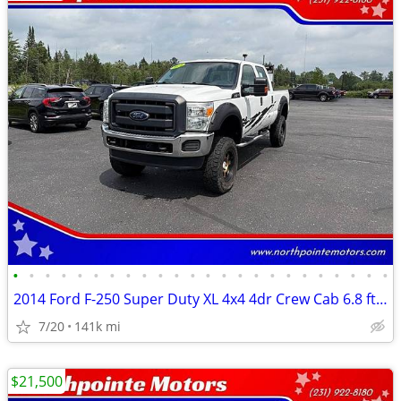
•
•
•
•
•
•
•
•
•
•
•
•
•
•
•
•
•
•
•
•
•
•
•
•
2014 Ford F-250 Super Duty XL 4x4 4dr Crew Cab 6.8 ft. SB Pickup
7/20
141k mi
$21,500