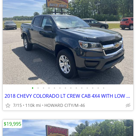
•
•
•
•
•
•
•
•
•
•
•
•
•
•
2018 CHEVY COLORADO LT CREW CAB 4X4 WITH LOW MILES
7/15
110k mi
HOWARD CITY/M-46
$19,995