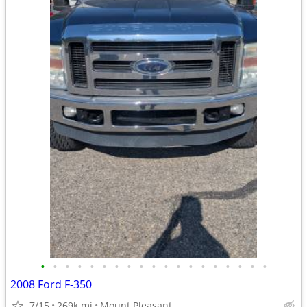
•
•
•
•
•
•
•
•
•
•
•
•
•
•
•
•
•
•
•
2008 Ford F-350
7/15
269k mi
Mount Pleasant