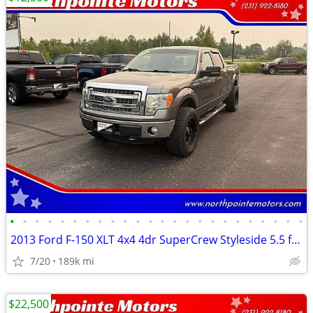
•
•
•
•
•
•
•
•
•
•
•
•
•
•
•
•
•
•
•
•
•
•
•
•
2013 Ford F-150 XLT 4x4 4dr SuperCrew Styleside 5.5 ft. SB
7/20
189k mi
$22,500