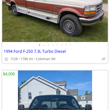
•
•
•
•
•
•
•
•
1994 Ford F-250 7.3L Turbo Diesel
7/28
178k mi
Coleman MI
$4,000