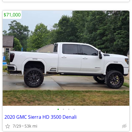
$71,000
•
•
•
•
2020 GMC Sierra HD 3500 Denali
7/29
53k mi