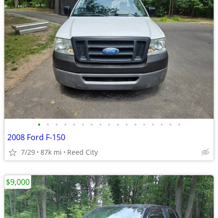
•
•
•
•
•
•
•
•
•
•
•
•
•
•
•
•
•
2008 Ford F-150
7/29
87k mi
Reed City
$9,000