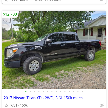
$12,700
•
•
•
•
•
•
•
•
•
•
•
•
•
•
2017 Nissan Titan XD - 2WD, 5.6L 150k miles
7/31
150k mi