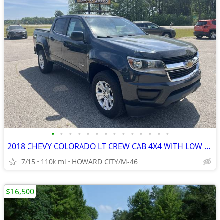
•
•
•
•
•
•
•
•
•
•
•
•
•
•
2018 CHEVY COLORADO LT CREW CAB 4X4 WITH LOW MILES
7/15
110k mi
HOWARD CITY/M-46
$16,500