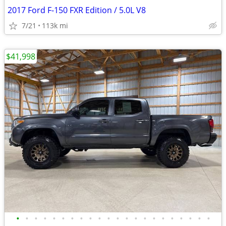
2017 Ford F-150 FXR Edition / 5.0L V8
7/21
113k mi
$41,998
•
•
•
•
•
•
•
•
•
•
•
•
•
•
•
•
•
•
•
•
•
•