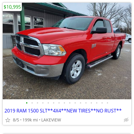
$10,995
•
•
•
•
•
•
•
•
•
•
•
•
•
•
•
•
2019 RAM 1500 SLT**4X4**NEW TIRES**NO RUST**
8/5
199k mi
LAKEVIEW