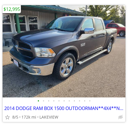
$12,995
•
•
•
•
•
•
•
•
•
•
•
2014 DODGE RAM BOX 1500 OUTDOORMAN**4X4**NEW TIRES**NICE**
8/5
172k mi
LAKEVIEW