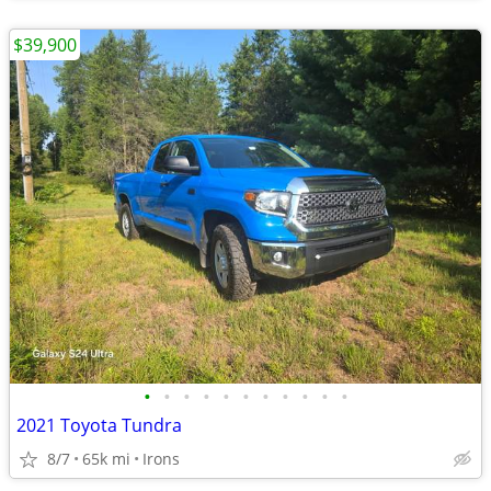
$39,900
•
•
•
•
•
•
•
•
•
•
•
2021 Toyota Tundra
8/7
65k mi
Irons