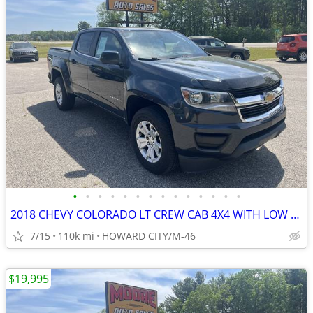
•
•
•
•
•
•
•
•
•
•
•
•
•
•
2018 CHEVY COLORADO LT CREW CAB 4X4 WITH LOW MILES
7/15
110k mi
HOWARD CITY/M-46
$19,995