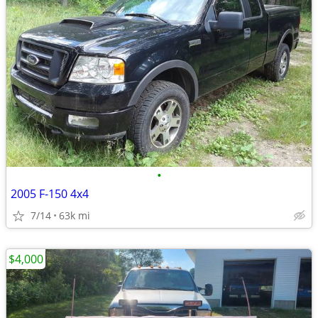
•
2005 F-150 4x4
7/14
63k mi
$4,000