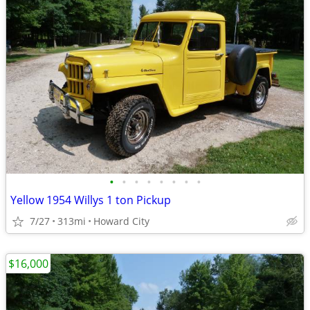
•
•
•
•
•
•
•
•
Yellow 1954 Willys 1 ton Pickup
7/27
313mi
Howard City
$16,000