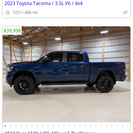
2023 Toyota Tacoma / 3.5L V6 / 4x4
7/21
45k mi
$39,998
•
•
•
•
•
•
•
•
•
•
•
•
•
•
•
•
•
•
•
•
•
•
•
•