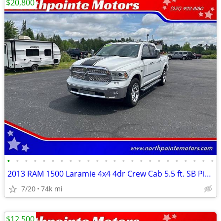
$20,800
•
•
•
•
•
•
•
•
•
•
•
•
•
•
•
•
•
•
•
•
•
•
•
•
2013 RAM 1500 Laramie 4x4 4dr Crew Cab 5.5 ft. SB Pickup
7/20
74k mi
$12,500