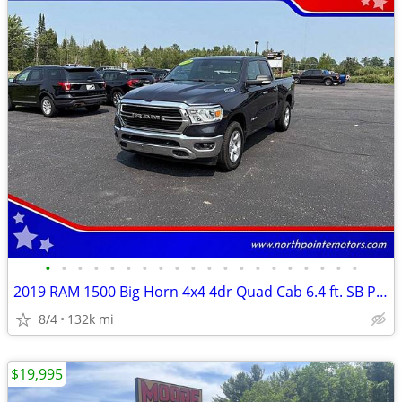
•
•
•
•
•
•
•
•
•
•
•
•
•
•
•
•
•
•
•
•
2019 RAM 1500 Big Horn 4x4 4dr Quad Cab 6.4 ft. SB Pickup
8/4
132k mi
$19,995