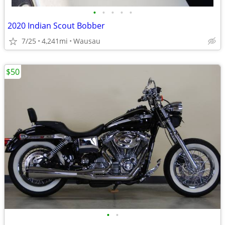
•
•
•
•
•
2020 Indian Scout Bobber
7/25
4,241mi
Wausau
$50
•
•