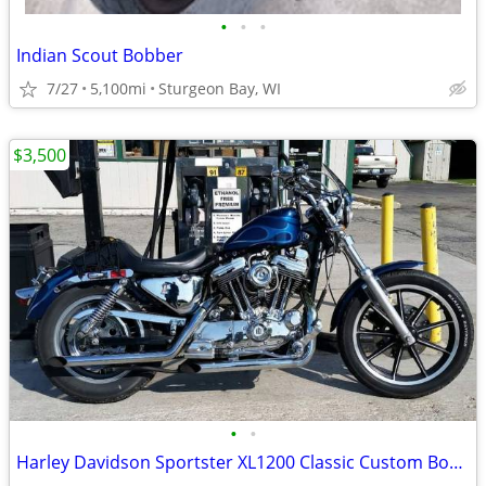
•
•
•
Indian Scout Bobber
7/27
5,100mi
Sturgeon Bay, WI
$3,500
•
•
Harley Davidson Sportster XL1200 Classic Custom Bobber 1991