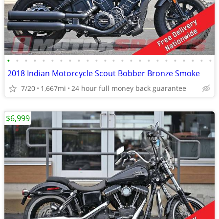
•
•
•
•
•
•
•
•
•
•
•
•
•
•
•
•
•
•
•
•
•
•
•
•
2018 Indian Motorcycle Scout Bobber Bronze Smoke
7/20
1,667mi
24 hour full money back guarantee
$6,999