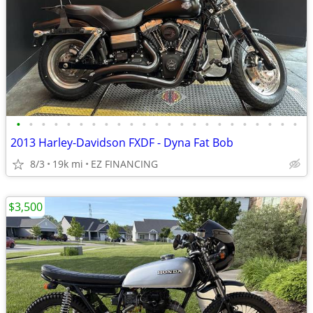
•
•
•
•
•
•
•
•
•
•
•
•
•
•
•
•
•
•
•
•
•
•
•
2013 Harley-Davidson FXDF - Dyna Fat Bob
8/3
19k mi
EZ FINANCING
$3,500