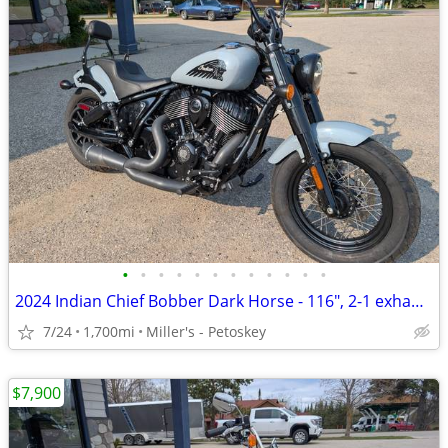
•
•
•
•
•
•
•
•
•
•
•
•
2024 Indian Chief Bobber Dark Horse - 116", 2-1 exhaust - 1,700 miles
7/24
1,700mi
Miller's - Petoskey
$7,900