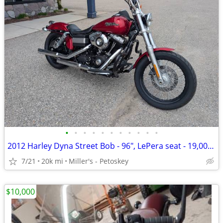
•
•
•
•
•
•
•
•
•
•
•
2012 Harley Dyna Street Bob - 96", LePera seat - 19,000 miles
7/21
20k mi
Miller's - Petoskey
$10,000