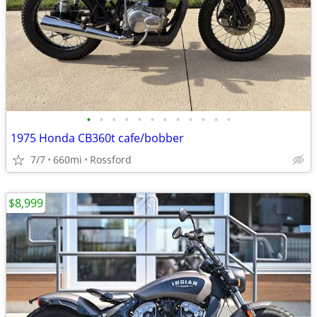
•
•
•
•
•
•
•
•
•
•
•
•
1975 Honda CB360t cafe/bobber
7/7
660mi
Rossford
$8,999