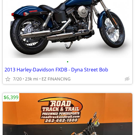
•
2013 Harley-Davidson FXDB - Dyna Street Bob
7/20
23k mi
EZ FINANCING
$6,399