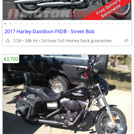
•
•
•
•
•
•
•
•
•
•
•
•
•
•
•
•
•
•
•
•
•
•
•
•
2017 Harley-Davidson FXDB - Street Bob
7/26
38k mi
24 hour full money back guarantee
$3,700