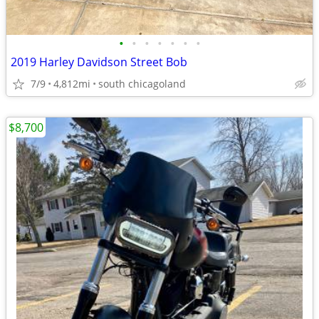
•
•
•
•
•
•
•
2019 Harley Davidson Street Bob
7/9
4,812mi
south chicagoland
$8,700