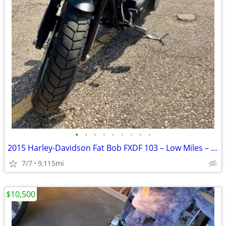
•
•
•
•
•
•
•
•
•
2015 Harley-Davidson Fat Bob FXDF 103 – Low Miles – Excellent Cond.
7/7
9,115mi
$10,500