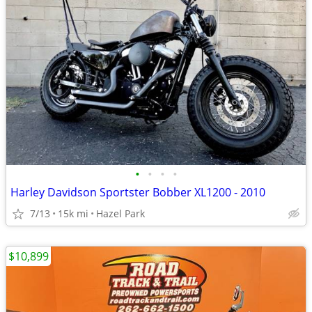
•
•
•
•
Harley Davidson Sportster Bobber XL1200 - 2010
7/13
15k mi
Hazel Park
$10,899