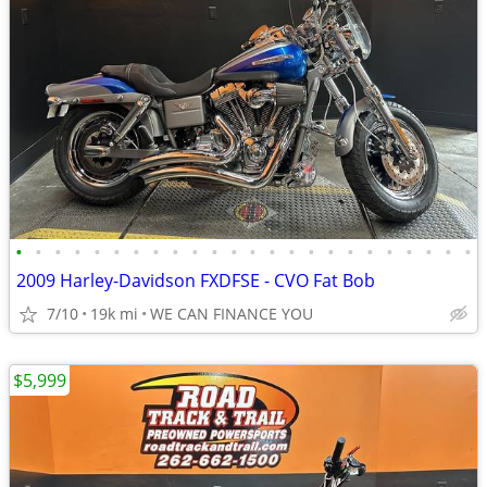
•
•
•
•
•
•
•
•
•
•
•
•
•
•
•
•
•
•
•
•
•
•
•
•
2009 Harley-Davidson FXDFSE - CVO Fat Bob
7/10
19k mi
WE CAN FINANCE YOU
$5,999