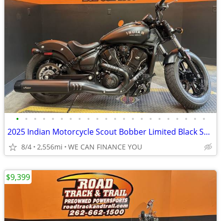
•
•
•
•
•
•
•
•
•
•
•
•
•
•
•
•
•
•
•
•
•
•
2025 Indian Motorcycle Scout Bobber Limited Black Smoke
8/4
2,556mi
WE CAN FINANCE YOU
$9,399