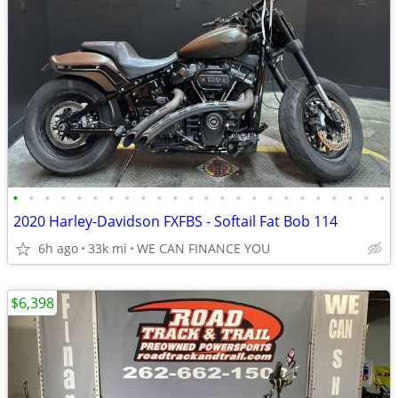
•
•
•
•
•
•
•
•
•
•
•
•
•
•
•
•
•
•
•
•
•
•
•
•
2020 Harley-Davidson FXFBS - Softail Fat Bob 114
6h ago
33k mi
WE CAN FINANCE YOU
$6,398