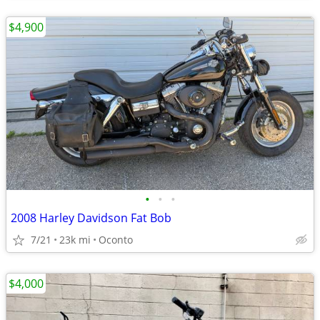
$4,900
•
•
•
2008 Harley Davidson Fat Bob
7/21
23k mi
Oconto
$4,000