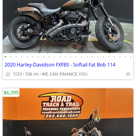
•
•
•
•
•
•
•
•
•
•
•
•
•
•
•
•
•
•
•
•
•
•
•
•
2020 Harley-Davidson FXFBS - Softail Fat Bob 114
7/23
33k mi
WE CAN FINANCE YOU
$6,399