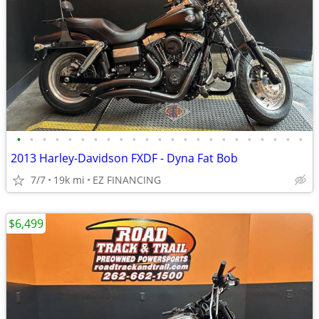
•
•
•
•
•
•
•
•
•
•
•
•
•
•
•
•
•
•
•
•
•
•
•
2013 Harley-Davidson FXDF - Dyna Fat Bob
7/7
19k mi
EZ FINANCING
$6,499