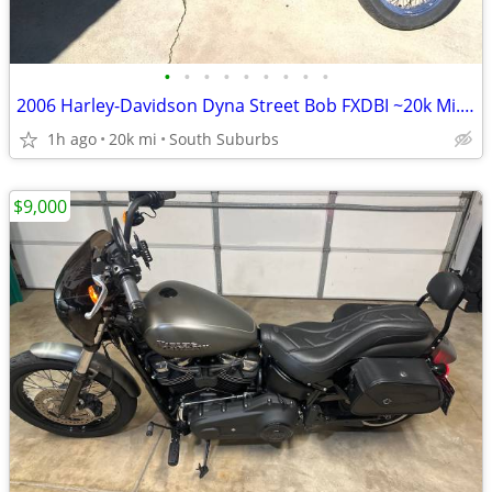
•
•
•
•
•
•
•
•
•
2006 Harley-Davidson Dyna Street Bob FXDBI ~20k Mi.-Custom-$3,700 CASH
1h ago
20k mi
South Suburbs
$9,000