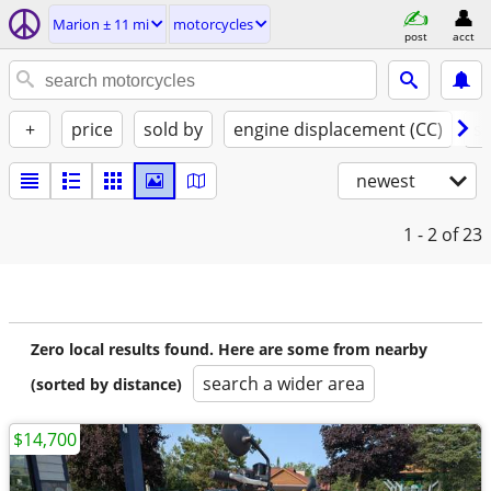
Marion ± 11 mi
motorcycles
post
acct
+
price
sold by
engine displacement (CC)
st
newest
1 - 2
of 23
Zero local results found. Here are some from nearby
search a wider area
(sorted by distance)
$14,700