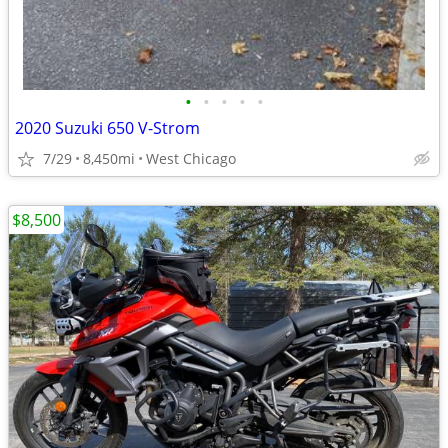
•
•
•
•
•
2020 Suzuki 650 V-Strom
7/29
8,450mi
West Chicago
$8,500