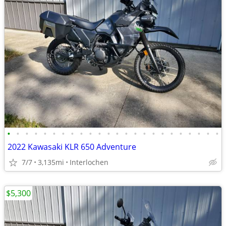
•
•
•
•
•
•
•
•
•
•
•
•
•
•
•
•
•
•
•
•
•
•
•
•
2022 Kawasaki KLR 650 Adventure
7/7
3,135mi
Interlochen
$5,300