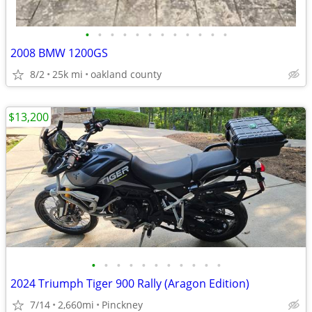
•
•
•
•
•
•
•
•
•
•
•
•
2008 BMW 1200GS
8/2
25k mi
oakland county
$13,200
•
•
•
•
•
•
•
•
•
•
•
2024 Triumph Tiger 900 Rally (Aragon Edition)
7/14
2,660mi
Pinckney