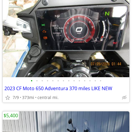
•
•
•
•
•
•
•
•
•
•
•
•
•
•
2023 CF Moto 650 Adventura 370 miles LIKE NEW
7/9
373mi
central mi.
$5,400