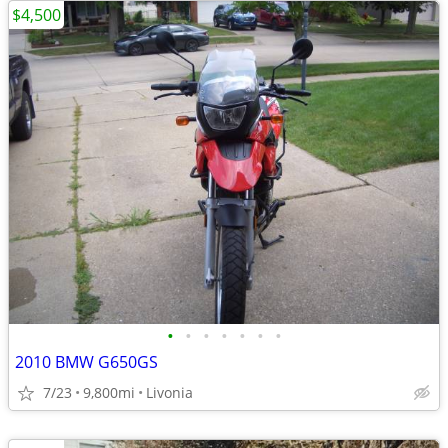
$4,500
•
•
•
•
•
•
•
2010 BMW G650GS
7/23
9,800mi
Livonia