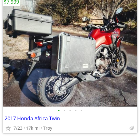
$7,999
•
•
•
•
•
2017 Honda Africa Twin
7/23
17k mi
Troy