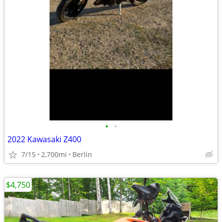
•
•
2022 Kawasaki Z400
7/15
2,700mi
Berlin
$4,750