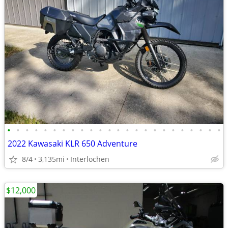
•
•
•
•
•
•
•
•
•
•
•
•
•
•
•
•
•
•
•
•
•
•
•
•
2022 Kawasaki KLR 650 Adventure
8/4
3,135mi
Interlochen
$12,000