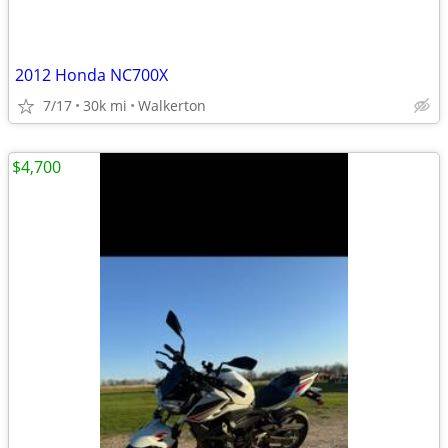
2012 Honda NC700X
7/17
30k mi
Walkerton
$4,700