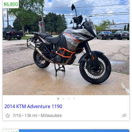
$6,800
•
•
•
•
2014 KTM Adventure 1190
7/16
13k mi
Milwaukee