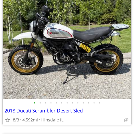
•
•
•
•
•
•
•
•
•
•
•
•
•
2018 Ducati Scrambler Desert Sled
8/3
4,592mi
Hinsdale IL