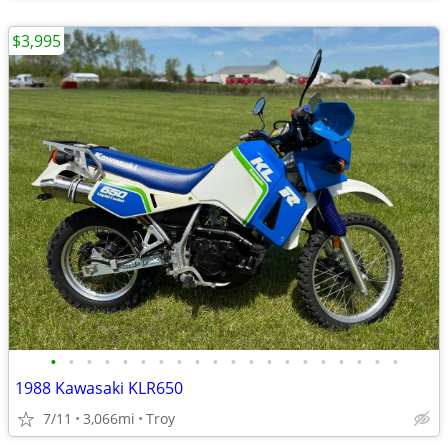
$3,995
•
•
•
•
•
•
•
•
•
•
•
•
•
•
•
•
•
•
•
•
1988 Kawasaki KLR650
7/11
3,066mi
Troy