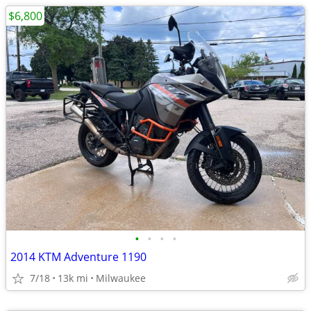
$6,800
•
•
•
•
2014 KTM Adventure 1190
7/18
13k mi
Milwaukee