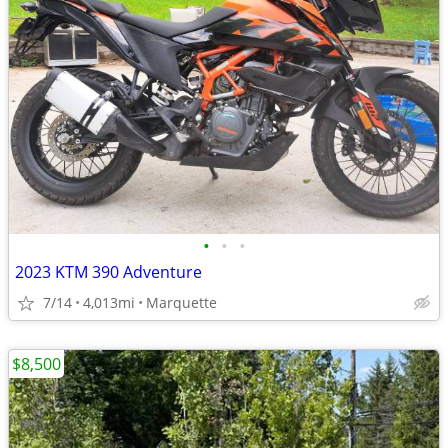
•
•
•
2023 KTM 390 Adventure
7/14
4,013mi
Marquette
$8,500