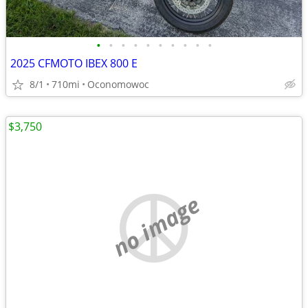
•
•
•
•
•
•
•
•
•
•
2025 CFMOTO IBEX 800 E
8/1
710mi
Oconomowoc
$3,750
no image