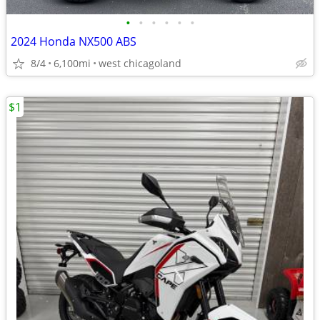
•
•
•
•
•
•
2024 Honda NX500 ABS
8/4
6,100mi
west chicagoland
$1