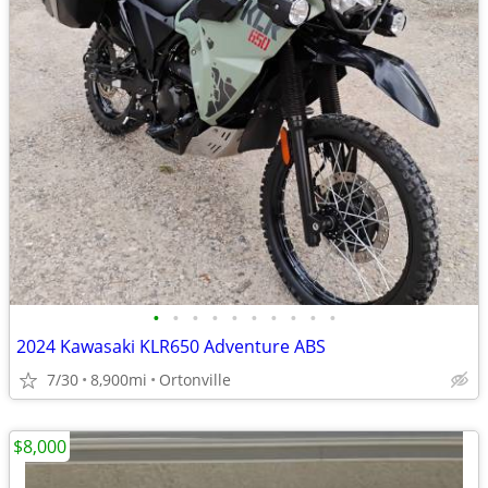
•
•
•
•
•
•
•
•
•
•
2024 Kawasaki KLR650 Adventure ABS
7/30
8,900mi
Ortonville
$8,000