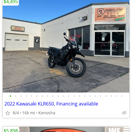
$4,495
•
•
•
•
•
•
•
•
•
•
•
•
•
•
•
•
•
•
•
•
•
•
2022 Kawasaki KLR650, Financing available
8/4
16k mi
Kenosha
$5,898