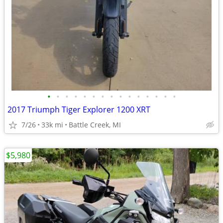
•
•
•
•
•
•
•
•
•
•
•
•
•
•
•
2017 Triumph Tiger Explorer 1200 XRT
7/26
33k mi
Battle Creek, MI
$5,980