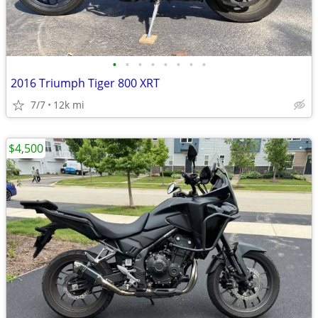
•
•
•
•
•
•
•
•
2016 Triumph Tiger 800 XRT
7/7
12k mi
$4,500