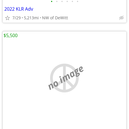
•
•
•
•
•
•
2022 KLR Adv
7/29
5,213mi
NW of DeWitt
$5,500
no image