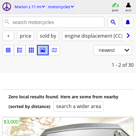
Marion ± 11 mi
motorcycles
post
acct
+
price
sold by
engine displacement (CC)
st
newest
1 - 2
of 30
Zero local results found. Here are some from nearby
search a wider area
(sorted by distance)
$3,000