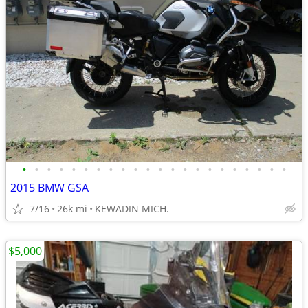
•
•
•
•
•
•
•
•
•
•
•
•
•
•
•
•
•
•
•
•
•
•
2015 BMW GSA
7/16
26k mi
KEWADIN MICH.
$5,000