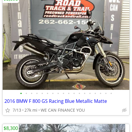
•
•
•
•
•
•
•
•
•
•
•
•
•
•
•
•
•
•
2016 BMW F 800 GS Racing Blue Metallic Matte
7/13
27k mi
WE CAN FINANCE YOU
$8,300