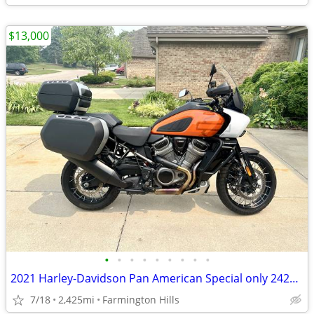
$13,000
•
•
•
•
•
•
•
•
•
2021 Harley-Davidson Pan American Special only 2425 Miles
7/18
2,425mi
Farmington Hills