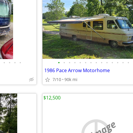
•
•
•
•
•
•
•
•
•
•
•
•
•
•
•
•
•
•
1986 Pace Arrow Motorhome
7/10
90k mi
$12,500