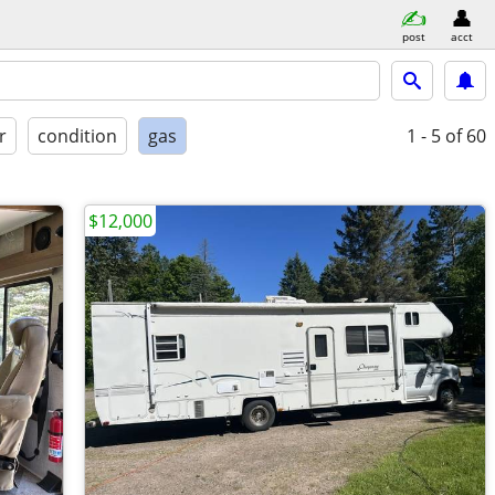
post
acct
r
condition
gas
1 - 5
of 60
$12,000