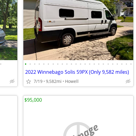
•
•
•
•
•
•
•
•
•
•
•
•
•
•
•
•
•
•
•
•
•
•
•
•
•
2022 Winnebago Solis 59PX (Only 9,582 miles)
7/19
9,582mi
Howell
$95,000