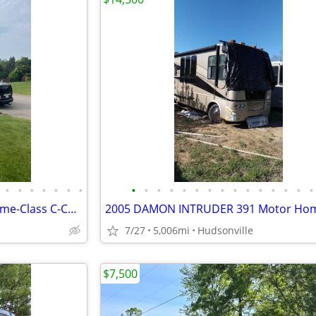
•
•
•
•
•
•
•
•
•
•
•
•
•
•
•
•
•
•
•
•
•
•
2002 Phoenix Cruiser-Motorhome-Class C-COSTA RICA
7/27
5,006mi
Hudsonville
$7,500