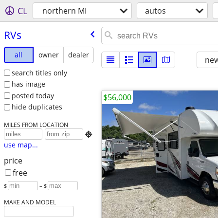
CL
northern MI
autos
RVs
all
owner
dealer
new
search titles only
has image
posted today
$56,000
hide duplicates
MILES FROM LOCATION

use map...
price
free
$
– $
MAKE AND MODEL