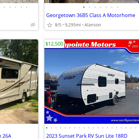
•
•
•
•
•
•
•
•
•
•
•
•
Georgetown 36B5 Class A Motorhome
8/5
9,295mi
Alanson
$12,500
•
•
•
•
•
•
•
•
•
•
•
•
•
•
•
•
•
•
•
•
e 26A
2023 Sunset Park RV Sun Lite 18RD