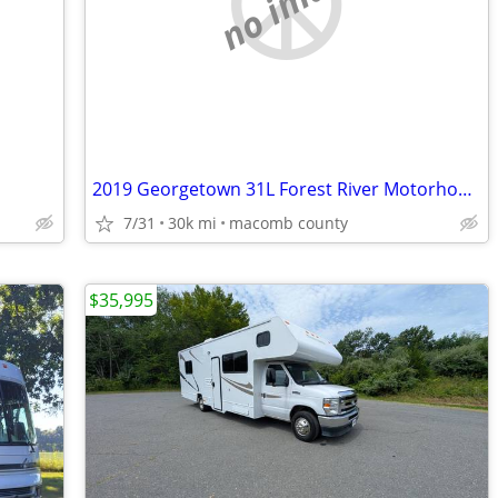
no image
2019 Georgetown 31L Forest River Motorhome very low mileage
7/31
30k mi
macomb county
$35,995