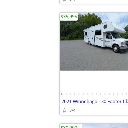
$35,995
•
•
•
•
•
•
•
•
•
•
•
•
•
•
•
•
8/4
$30,000