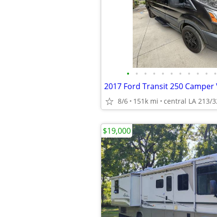
•
•
•
•
•
•
•
•
•
•
•
2017 Ford Transit 250 Camper
8/6
151k mi
central LA 213/
$19,000