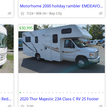
Motorhome 2000 holiday rambler EMDEAVOR V 10 Moter 80,000 miles
7/24
80k mi
Bay City
$30,995
•
•
•
•
•
•
•
•
•
•
•
•
•
•
•
•
•
•
•
•
•
•
•
•
•
•
•
•
2001 Fleetwood Flair Motorhome / Price Reduced
2020 Thor Majestic 23A Class C RV 25 Footer
7/30