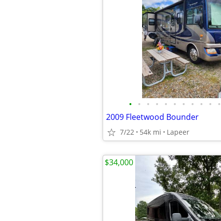
•
•
•
•
•
•
•
•
•
•
•
2009 Fleetwood Bounder
7/22
54k mi
Lapeer
$34,000