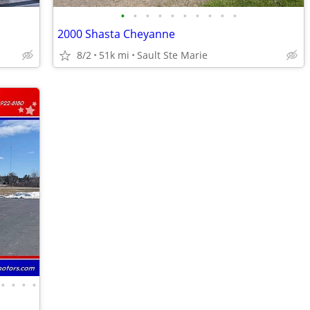
•
•
•
•
•
•
•
•
•
•
2000 Shasta Cheyanne
8/2
51k mi
Sault Ste Marie
•
•
•
•