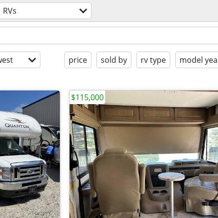
RVs
est
price
sold by
rv type
model yea
$115,000