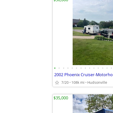
•
•
•
•
•
•
•
•
•
•
•
•
•
•
7/20
108k mi
Hudsonville
$35,000