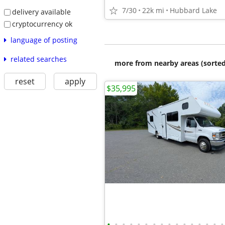
7/30
22k mi
Hubbard Lake
delivery available
cryptocurrency ok
language of posting
related searches
more from nearby areas (sorted
reset
apply
$35,995
•
•
•
•
•
•
•
•
•
•
•
•
•
•
•
•