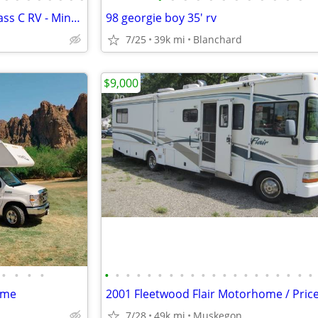
2021 Winnebago - 30 Footer Class C RV - Minnie Winnie
98 georgie boy 35' rv
7/25
39k mi
Blanchard
$9,000
•
•
•
•
•
•
•
•
•
•
•
•
•
•
•
•
•
•
•
•
•
•
•
•
ome
7/28
49k mi
Muskegon