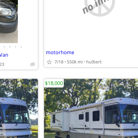
no image
•
•
•
•
motorhome
 Van
7/18
550k mi
hulbert
323
$18,000