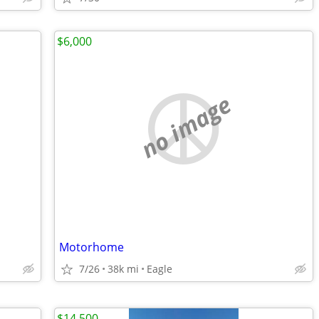
$6,000
no image
Motorhome
7/26
38k mi
Eagle
$14,500