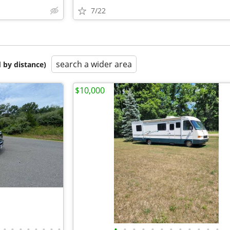
7/22
search a wider area
 by distance)
$10,000
•
•
•
•
•
•
•
•
•
•
•
•
•
•
•
•
•
•
•
•