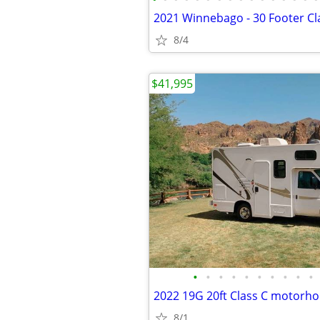
8/4
$41,995
•
•
•
•
•
•
•
•
•
•
2022 19G 20ft Class C motorh
8/1