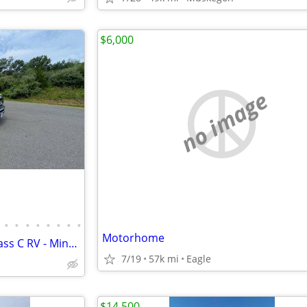
$6,000
no image
•
•
•
•
•
•
•
•
Motorhome
2021 Winnebago - 30 Footer Class C RV - Minnie Winnie
7/19
57k mi
Eagle
$14,500