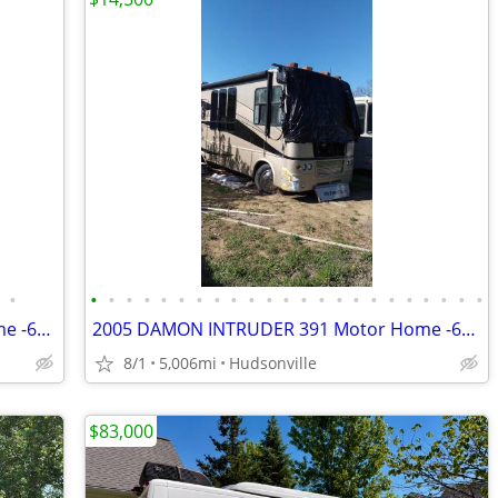
•
•
•
•
•
•
•
•
•
•
•
•
•
•
•
•
•
•
•
•
•
•
•
•
2005 DAMON INTRUDER 391 Motor Home -6000 miles- REPAIRABLE RV Camper
2005 DAMON INTRUDER 391 Motor Home -6000 miles- REPAIRABLE RV Camper
8/1
5,006mi
Hudsonville
$83,000