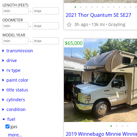
LENGTH (FEET)
•
•
•
•
•
•
•
•
•
•
•
•
-
2021 Thor Quantum SE SE27
ODOMETER
3h ago
13k mi
Grayling
-
MODEL YEAR
-
$65,000
transmission
drive
rv type
paint color
title status
cylinders
condition
fuel
•
•
•
•
gas
2019 Winnebago Minnie Winni
more...