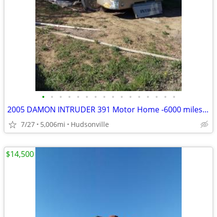
•
•
•
•
•
•
•
•
•
•
•
•
•
•
•
•
2005 DAMON INTRUDER 391 Motor Home -6000 miles- REPAIRABLE RV Camper
7/27
5,006mi
Hudsonville
$14,500