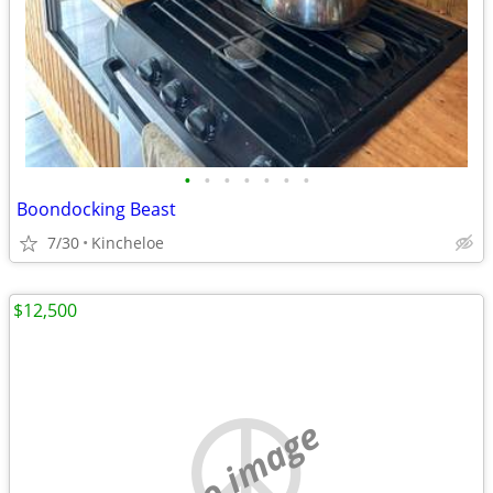
•
•
•
•
•
•
•
Boondocking Beast
7/30
Kincheloe
$12,500
no image