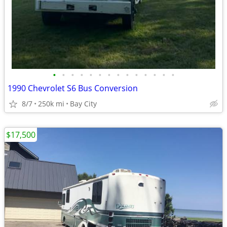
•
•
•
•
•
•
•
•
•
•
•
•
•
•
1990 Chevrolet S6 Bus Conversion
8/7
250k mi
Bay City
$17,500