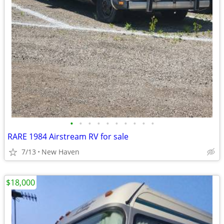
•
•
•
•
•
•
•
•
•
•
RARE 1984 Airstream RV for sale
7/13
New Haven
$18,000