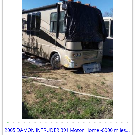
•
•
•
•
•
•
•
•
•
•
•
•
•
•
•
•
•
•
•
•
•
•
•
2005 DAMON INTRUDER 391 Motor Home -6000 miles- REPAIRABLE RV Camper