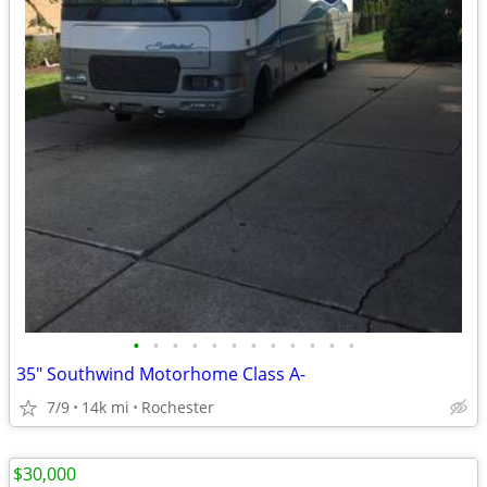
•
•
•
•
•
•
•
•
•
•
•
•
35" Southwind Motorhome Class A-
7/9
14k mi
Rochester
$30,000