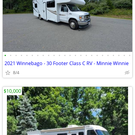
•
•
•
•
•
•
•
•
•
•
•
•
•
•
•
•
•
•
•
•
•
•
•
•
2021 Winnebago - 30 Footer Class C RV - Minnie Winnie
8/4
$10,000