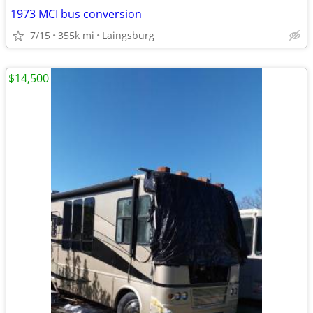
1973 MCI bus conversion
7/15
355k mi
Laingsburg
$14,500