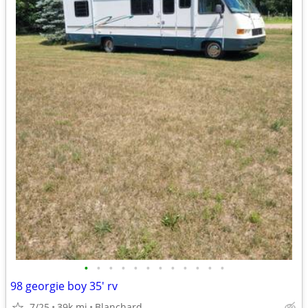
•
•
•
•
•
•
•
•
•
•
•
•
98 georgie boy 35' rv
7/25
39k mi
Blanchard