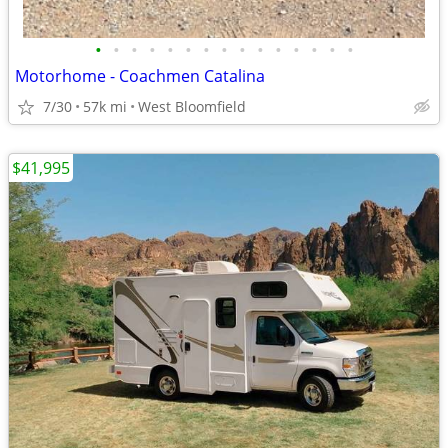
•
•
•
•
•
•
•
•
•
•
•
•
•
•
•
Motorhome - Coachmen Catalina
7/30
57k mi
West Bloomfield
$41,995