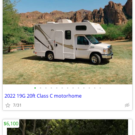
•
•
•
•
•
•
•
•
•
•
•
•
•
2022 19G 20ft Class C motorhome
7/31
$6,100