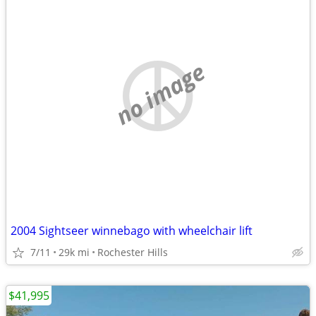
no image
2004 Sightseer winnebago with wheelchair lift
7/11
29k mi
Rochester Hills
$41,995