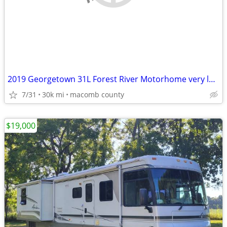
2019 Georgetown 31L Forest River Motorhome very low mileage
7/31
30k mi
macomb county
$19,000