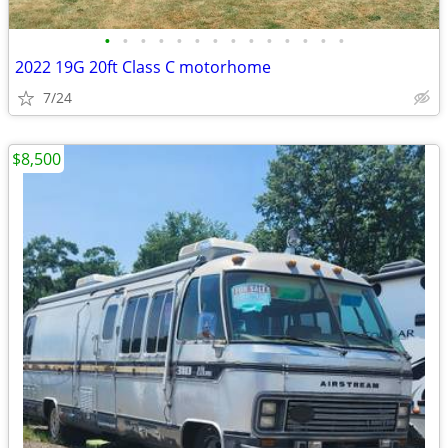
•
•
•
•
•
•
•
•
•
•
•
•
•
•
2022 19G 20ft Class C motorhome
7/24
$8,500