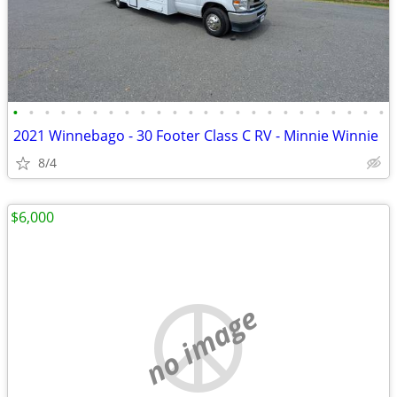
•
•
•
•
•
•
•
•
•
•
•
•
•
•
•
•
•
•
•
•
•
•
•
•
2021 Winnebago - 30 Footer Class C RV - Minnie Winnie
8/4
$6,000
no image