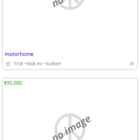
motorhome
7/18
550k mi
hulbert
$95,000
no image