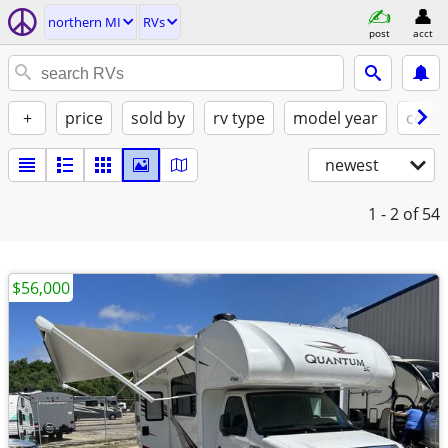
northern MI
RVs
post
acct
+
price
sold by
rv type
model year
condi
newest
1 - 2
of 54
$56,000