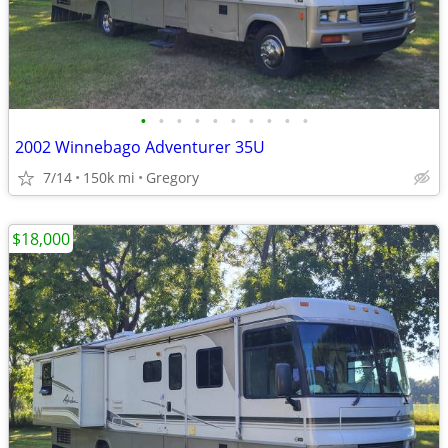
•
•
•
•
•
•
•
•
•
•
2002 Winnebago Adventurer 35U
7/14
150k mi
Gregory
$18,000