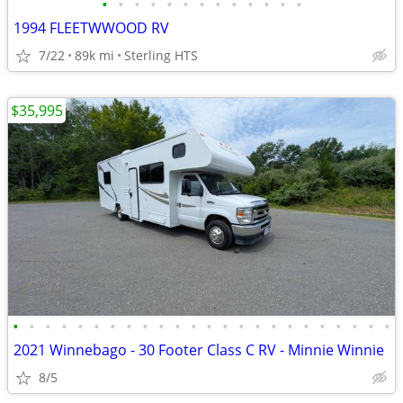
•
•
•
•
•
•
•
•
•
•
•
•
•
1994 FLEETWWOOD RV
7/22
89k mi
Sterling HTS
$35,995
•
•
•
•
•
•
•
•
•
•
•
•
•
•
•
•
•
•
•
•
•
•
•
•
2021 Winnebago - 30 Footer Class C RV - Minnie Winnie
8/5