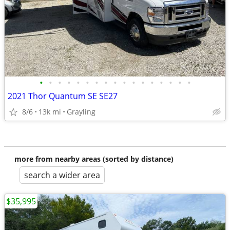
•
•
•
•
•
•
•
•
•
•
•
•
•
•
•
•
•
2021 Thor Quantum SE SE27
8/6
13k mi
Grayling
more from nearby areas (sorted by distance)
search a wider area
$35,995