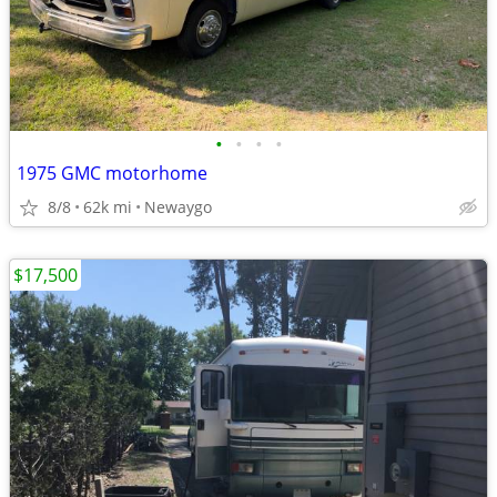
•
•
•
•
1975 GMC motorhome
8/8
62k mi
Newaygo
$17,500