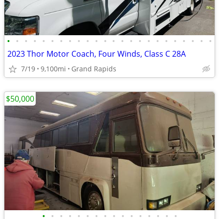
•
•
•
•
•
•
•
•
•
•
•
•
•
•
•
•
•
•
•
•
•
•
•
•
2023 Thor Motor Coach, Four Winds, Class C 28A
7/19
9,100mi
Grand Rapids
$50,000
•
•
•
•
•
•
•
•
•
•
•
•
•
•
•
•