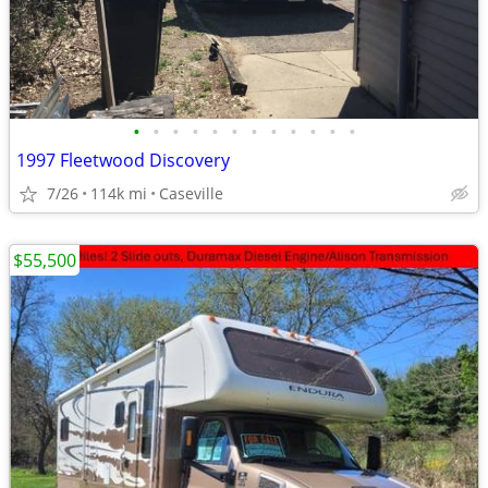
•
•
•
•
•
•
•
•
•
•
•
•
1997 Fleetwood Discovery
7/26
114k mi
Caseville
$55,500