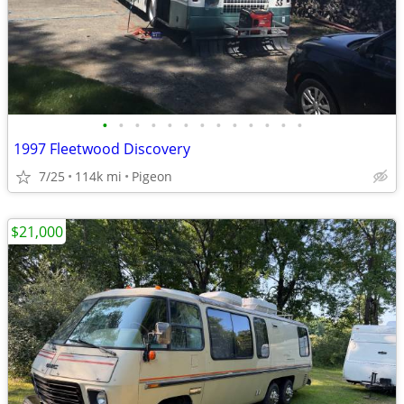
•
•
•
•
•
•
•
•
•
•
•
•
•
1997 Fleetwood Discovery
7/25
114k mi
Pigeon
$21,000