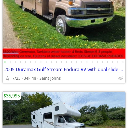
•
•
•
•
•
•
•
•
•
•
•
•
•
•
•
•
•
•
•
•
•
•
•
•
2005 Duramax Gulf Stream Endura RV with dual slide outs, 33k miles! PRICE REDUCE
7/23
34k mi
Saint Johns
$35,995