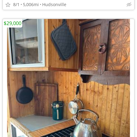
8/1
5,006mi
Hudsonville
$29,000