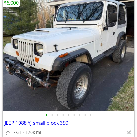
$6,000
•
•
•
•
•
•
•
•
•
JEEP 1988 YJ small block 350
7/31
170k mi