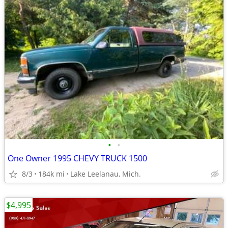
•
•
One Owner 1995 CHEVY TRUCK 1500
8/3
184k mi
Lake Leelanau, Mich.
$4,995