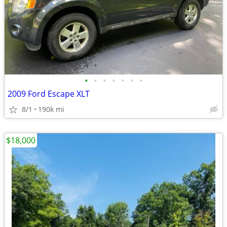
•
•
•
•
•
•
•
2009 Ford Escape XLT
8/1
190k mi
$18,000