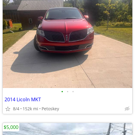
•
•
•
2014 Licoln MKT
8/4
152k mi
Petoskey
$5,000