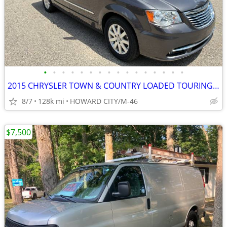
•
•
•
•
•
•
•
•
•
•
•
•
•
•
•
•
2015 CHRYSLER TOWN & COUNTRY LOADED TOURING WTH LOW MILES
8/7
128k mi
HOWARD CITY/M-46
$7,500