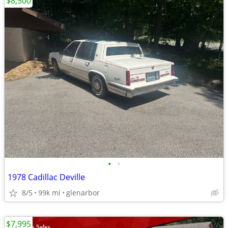
$8,500
•
•
1978 Cadillac Deville
8/5
99k mi
glenarbor
$7,995