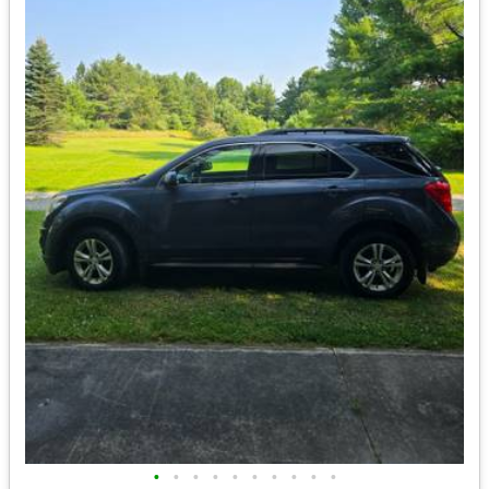
•
•
•
•
•
•
•
•
•
•