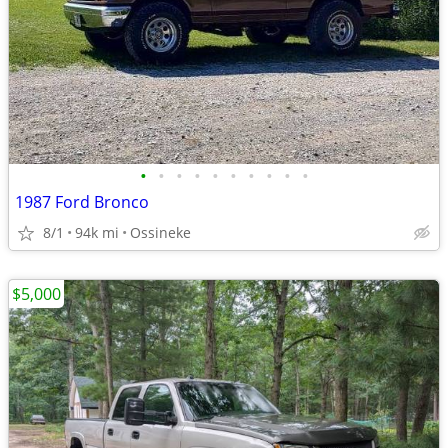
•
•
•
•
•
•
•
•
•
•
1987 Ford Bronco
8/1
94k mi
Ossineke
$5,000