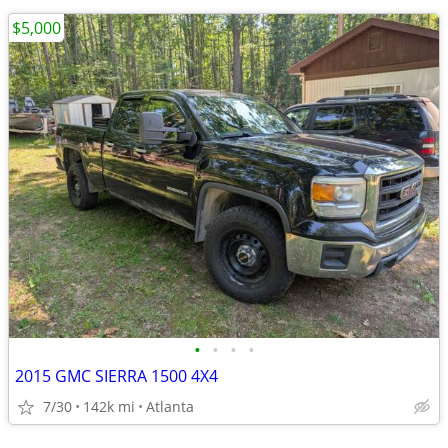
$5,000
•
•
•
•
2015 GMC SIERRA 1500 4X4
7/30
142k mi
Atlanta