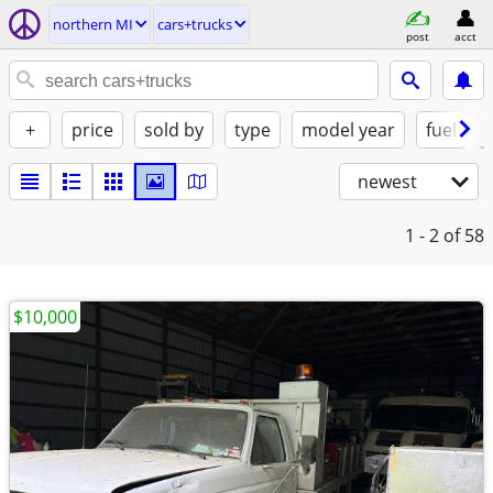
northern MI
cars+trucks
post
acct
+
price
sold by
type
model year
fuel
newest
1 - 2
of 58
$10,000