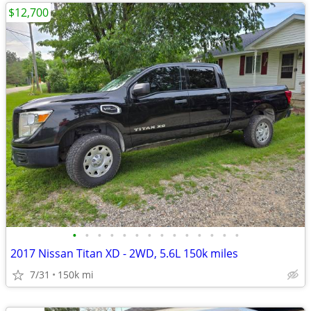
$12,700
•
•
•
•
•
•
•
•
•
•
•
•
•
•
2017 Nissan Titan XD - 2WD, 5.6L 150k miles
7/31
150k mi