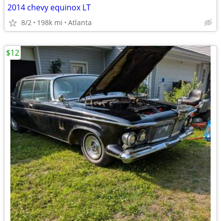
2014 chevy equinox LT
8/2
198k mi
Atlanta
$12