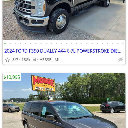
•
•
•
•
•
•
•
•
•
•
•
•
•
•
•
•
•
•
•
•
•
•
•
•
2024 FORD F350 DUALLY 4X4 6.7L POWERSTROKE DIESEL SOUTHERN 1 OWNER
8/7
188k mi
HESSEL MI
$10,995