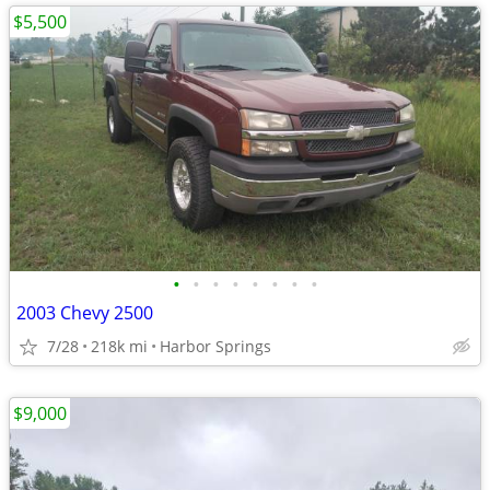
$5,500
•
•
•
•
•
•
•
•
2003 Chevy 2500
7/28
218k mi
Harbor Springs
$9,000