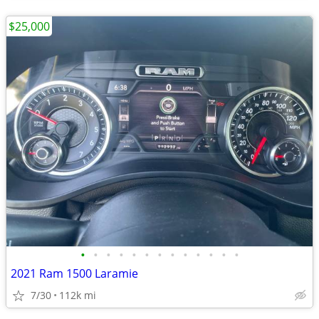
$25,000
•
•
•
•
•
•
•
•
•
•
•
•
•
2021 Ram 1500 Laramie
7/30
112k mi