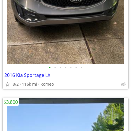
•
•
•
•
•
•
•
2016 Kia Sportage LX
8/2
116k mi
Romeo
$3,800