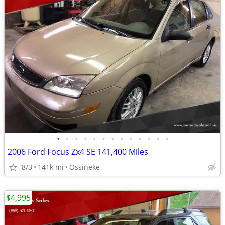
•
•
•
•
•
•
•
•
•
•
•
•
•
2006 Ford Focus Zx4 SE 141,400 Miles
8/3
141k mi
Ossineke
$4,995