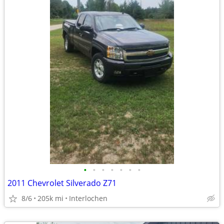
•
•
•
•
•
•
•
2011 Chevrolet Silverado Z71
8/6
205k mi
Interlochen