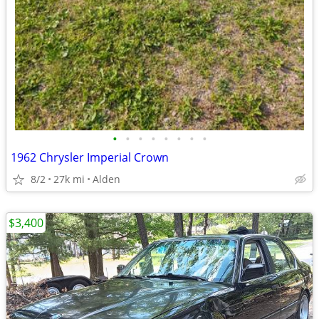
•
•
•
•
•
•
•
•
1962 Chrysler Imperial Crown
8/2
27k mi
Alden
$3,400