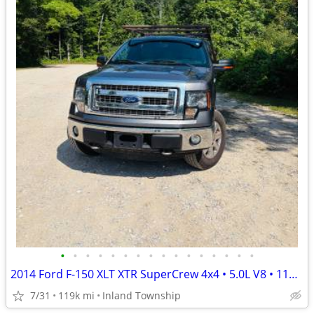
•
•
•
•
•
•
•
•
•
•
•
•
•
•
•
•
2014 Ford F-150 XLT XTR SuperCrew 4x4 • 5.0L V8 • 113,000 Miles
7/31
119k mi
Inland Township