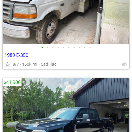
•
•
•
•
•
•
•
•
•
•
1989 E-350
8/7
150k mi
Cadillac
$41,900