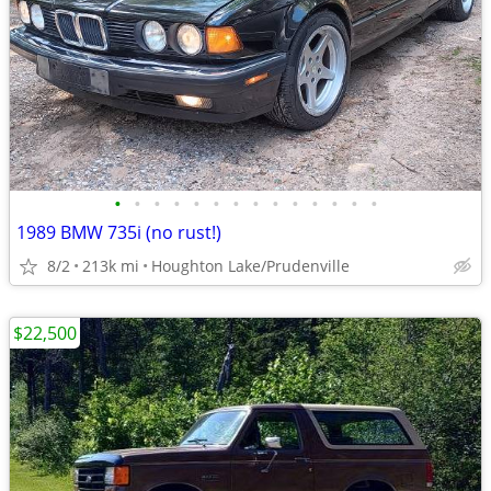
•
•
•
•
•
•
•
•
•
•
•
•
•
•
1989 BMW 735i (no rust!)
8/2
213k mi
Houghton Lake/Prudenville
$22,500