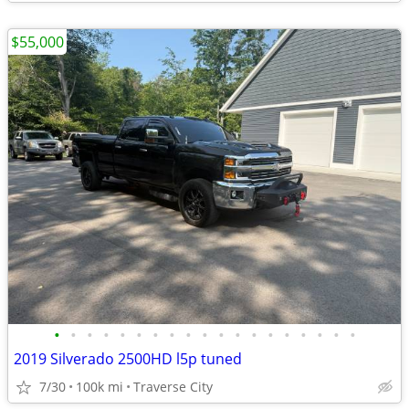
$55,000
•
•
•
•
•
•
•
•
•
•
•
•
•
•
•
•
•
•
•
2019 Silverado 2500HD l5p tuned
7/30
100k mi
Traverse City