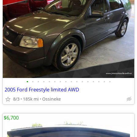
•
•
•
•
•
•
•
•
•
•
•
•
•
•
•
•
2005 Ford Freestyle limited AWD
8/3
185k mi
Ossineke
$6,700