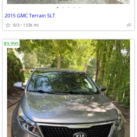
•
•
•
•
•
2015 GMC Terrain SLT
8/3
133k mi
$9,995