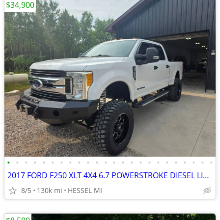
$34,900
•
•
•
•
•
•
•
•
•
•
•
•
•
•
•
•
•
•
•
•
•
•
•
•
2017 FORD F250 XLT 4X4 6.7 POWERSTROKE DIESEL LIFTED SOUTHERN TRUCK
8/5
130k mi
HESSEL MI