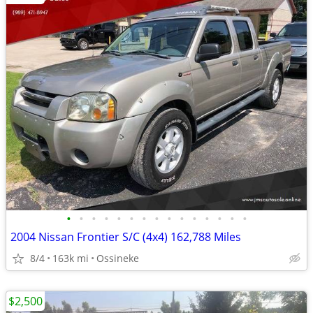
•
•
•
•
•
•
•
•
•
•
•
•
•
•
•
2004 Nissan Frontier S/C (4x4) 162,788 Miles
8/4
163k mi
Ossineke
$2,500