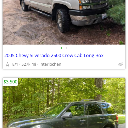
•
•
2005 Chevy Silverado 2500 Crew Cab Long Box
8/1
527k mi
Interlochen
$3,500