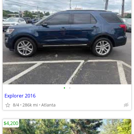
•
•
Explorer 2016
8/4
286k mi
Atlanta
$4,200