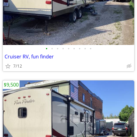
•
•
•
•
•
•
•
•
•
Cruiser RV, fun finder
7/12
$9,500