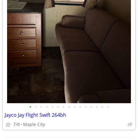
•
•
•
•
•
•
•
•
•
•
•
•
•
•
•
Jayco Jay Flight Swift 264bh
7/8
Maple City