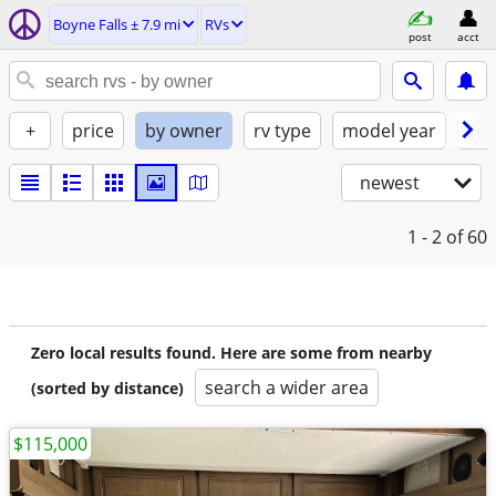
Boyne Falls ± 7.9 mi
RVs
post
acct
+
price
by owner
rv type
model year
con
newest
1 - 2
of 60
Zero local results found. Here are some from nearby
search a wider area
(sorted by distance)
$115,000