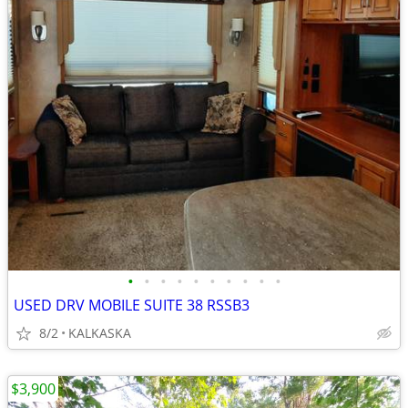
•
•
•
•
•
•
•
•
•
•
USED DRV MOBILE SUITE 38 RSSB3
8/2
KALKASKA
$3,900