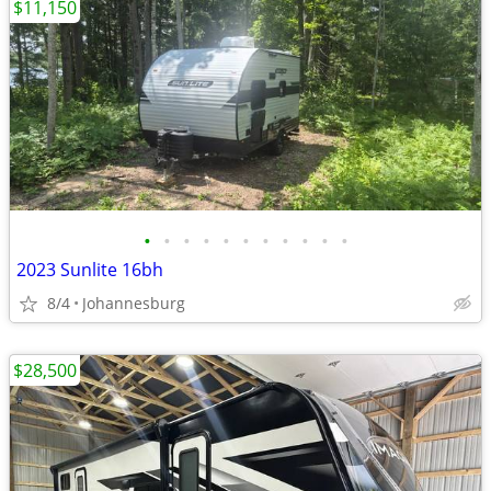
$11,150
•
•
•
•
•
•
•
•
•
•
•
2023 Sunlite 16bh
8/4
Johannesburg
$28,500