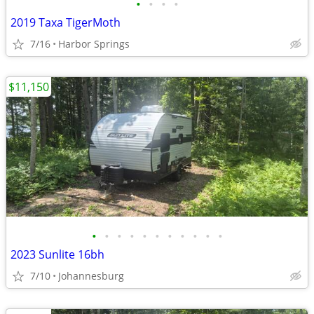
•
•
•
•
2019 Taxa TigerMoth
7/16
Harbor Springs
$11,150
•
•
•
•
•
•
•
•
•
•
•
2023 Sunlite 16bh
7/10
Johannesburg