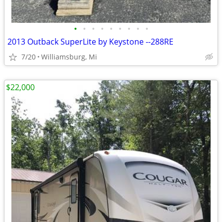
•
•
•
•
•
•
•
•
•
2013 Outback SuperLite by Keystone --288RE
7/20
Williamsburg, Mi
$22,000