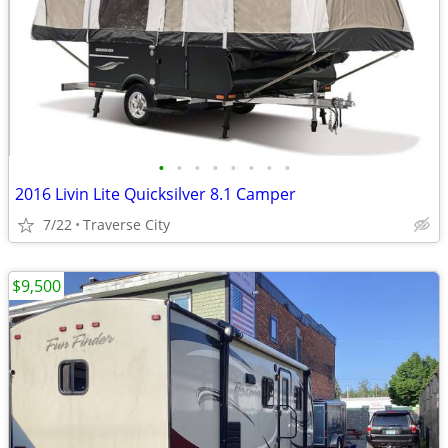
•
•
•
•
•
•
•
•
2016 Livin Lite Quicksilver 8.1 Camper
7/22
Traverse City
$9,500