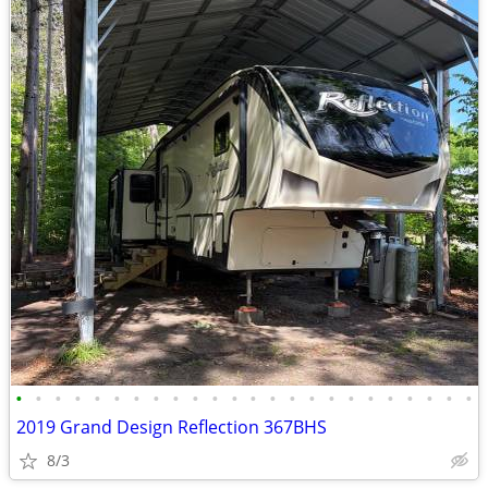
•
•
•
•
•
•
•
•
•
•
•
•
•
•
•
•
•
•
•
•
•
•
•
•
2019 Grand Design Reflection 367BHS
8/3