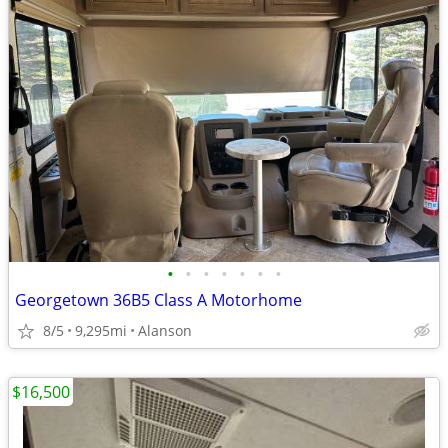
•
•
•
•
•
•
•
Georgetown 36B5 Class A Motorhome
8/5
9,295mi
Alanson
$16,500