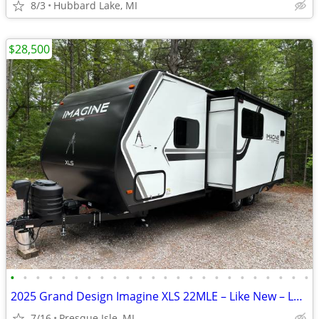
8/3
Hubbard Lake, MI
$28,500
•
•
•
•
•
•
•
•
•
•
•
•
•
•
•
•
•
•
•
•
•
•
•
•
2025 Grand Design Imagine XLS 22MLE – Like New – Loaded with Upgrades
7/16
Presque Isle, MI