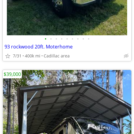
•
•
•
•
•
•
•
•
•
93 rockwood 20ft. Moterhome
7/31
400k mi
Cadillac area
$39,000