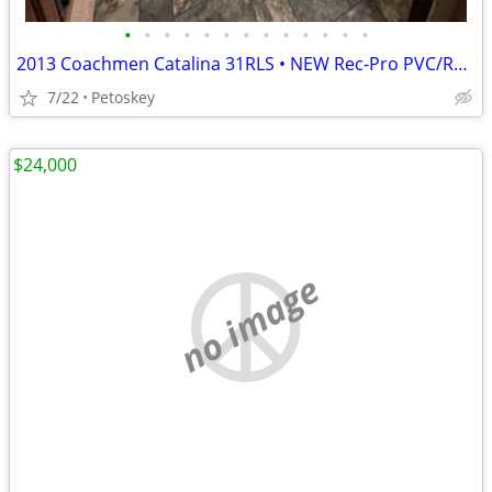
•
•
•
•
•
•
•
•
•
•
•
•
•
2013 Coachmen Catalina 31RLS • NEW Rec-Pro PVC/Rubber Roof • 2 Slides
7/22
Petoskey
$24,000
no image