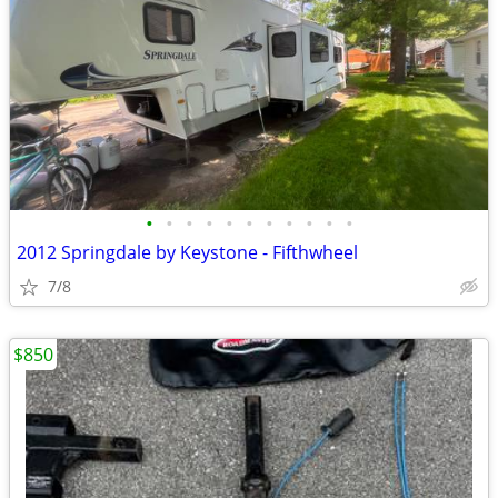
•
•
•
•
•
•
•
•
•
•
•
2012 Springdale by Keystone - Fifthwheel
7/8
$850