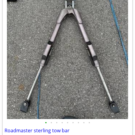
•
•
•
•
•
•
•
•
•
Roadmaster sterling tow bar