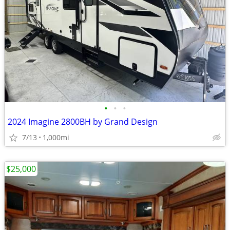
•
•
•
2024 Imagine 2800BH by Grand Design
7/13
1,000mi
$25,000