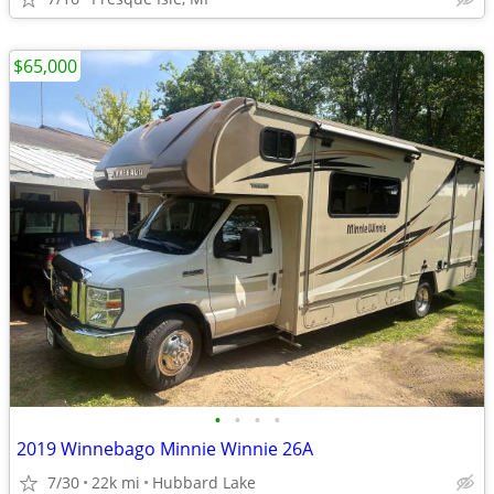
$65,000
•
•
•
•
2019 Winnebago Minnie Winnie 26A
7/30
22k mi
Hubbard Lake