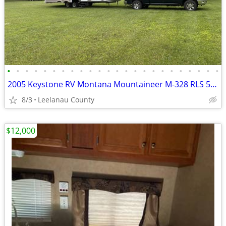
•
•
•
•
•
•
•
•
•
•
•
•
•
•
•
•
•
•
•
•
•
•
•
•
2005 Keystone RV Montana Mountaineer M-328 RLS 5th Wheel
8/3
Leelanau County
$12,000