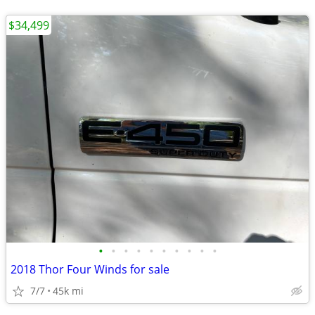
$34,499
•
•
•
•
•
•
•
•
•
•
2018 Thor Four Winds for sale
7/7
45k mi