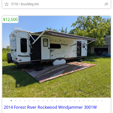
7/10
buckley,mi
$12,500
•
•
•
•
•
•
•
•
•
•
•
•
•
•
•
•
•
•
•
•
•
2014 Forest River Rockwood Windjammer 3001W