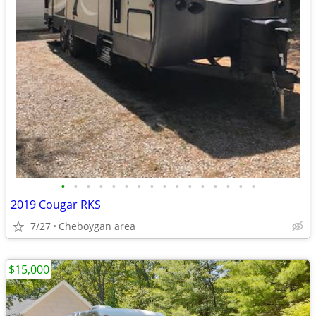
•
•
•
•
•
•
•
•
•
•
•
•
•
•
•
•
2019 Cougar RKS
7/27
Cheboygan area
$15,000