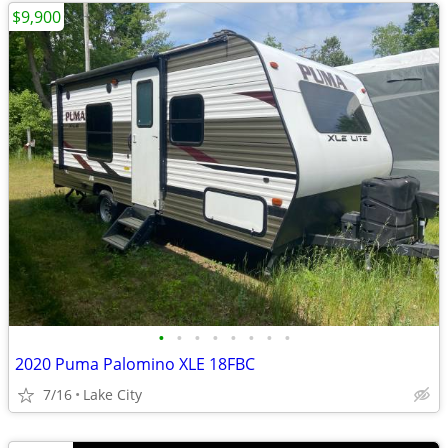
$9,900
•
•
•
•
•
•
•
•
2020 Puma Palomino XLE 18FBC
7/16
Lake City