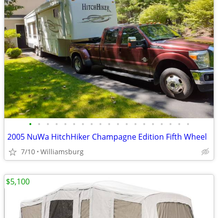
•
•
•
•
•
•
•
•
•
•
•
•
•
•
•
•
•
•
•
2005 NuWa HitchHiker Champagne Edition Fifth Wheel
7/10
Williamsburg
$5,100