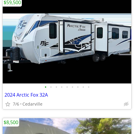
$59,500
•
•
•
•
•
•
•
•
•
2024 Arctic Fox 32A
7/6
Cedarville
$8,500