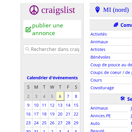
craigslist
MI (nord)
publier une
🌈
Com
annonce
Activités
Animaux
Artistes
Bénévoles
Coup de pouce au de
Coups de coeur / de 
Calendrier d'événements
Cours
S
M
T
W
T
F
S
Covoiturage
2
3
4
5
6
7
8
🛠
Se
9
10
11
12
13
14
15
Animaux
16
17
18
19
20
21
22
Annces.PE
23
24
25
26
27
28
29
Auto
Beauté
30
31
1
2
3
4
5