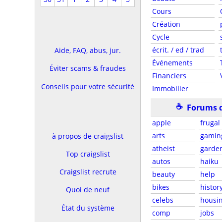
Cours
Création
Cycle
écrit. / ed / trad
Aide, FAQ, abus, jur.
Événements
Éviter scams & fraudes
Financiers
Conseils pour votre sécurité
Immobilier
☕
Forums d
apple
frugal
arts
gamin
à propos de craigslist
atheist
garde
Top craigslist
autos
haiku
Craigslist recrute
beauty
help
bikes
histor
Quoi de neuf
celebs
housi
État du système
comp
jobs