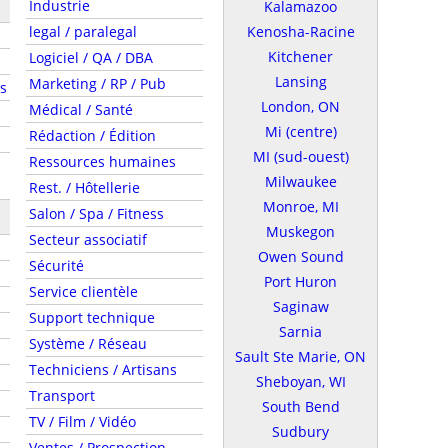
Industrie
Kalamazoo
legal / paralegal
Kenosha-Racine
Kitchener
Logiciel / QA / DBA
Lansing
Marketing / RP / Pub
s
London, ON
Médical / Santé
Mi (centre)
Rédaction / Édition
MI (sud-ouest)
Ressources humaines
Milwaukee
Rest. / Hôtellerie
Monroe, MI
Salon / Spa / Fitness
Muskegon
Secteur associatif
Owen Sound
Sécurité
Port Huron
Service clientèle
Saginaw
Support technique
Sarnia
Système / Réseau
Sault Ste Marie, ON
Techniciens / Artisans
Sheboyan, WI
Transport
South Bend
TV / Film / Vidéo
Sudbury
Ventes / Prospection