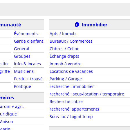
🏠
munauté
Immobilier
Événements
Apts / Immob
Garde d'enfant
Bureaux / Commerces
Général
Chbres / Colloc
Groupes
Échange d'apts
stin
Infos& locales
Immob à vendre
griffe
Musiciens
Locations de vacances
Perdu + trouvé
Parking / Garage
Politique
recherché : immobilier
recherché : sous-location / temporaire
rvices
Recherche chbre
Jardin + agri.
recherché: appartements
Juridique
Sous-loc / Logmt temp
Maison
Marin