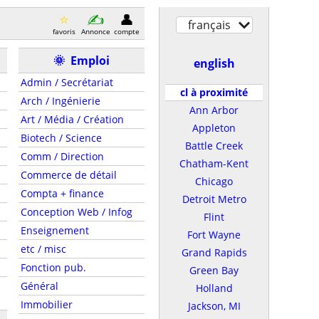
français
favoris
Annonce
compte
🌞
Emploi
english
Admin / Secrétariat
cl à proximité
Arch / Ingénierie
Ann Arbor
Art / Média / Création
Appleton
Biotech / Science
Battle Creek
Comm / Direction
Chatham-Kent
Commerce de détail
Chicago
Compta + finance
Detroit Metro
Conception Web / Infog
Flint
Enseignement
Fort Wayne
etc / misc
Grand Rapids
Fonction pub.
Green Bay
Général
Holland
Immobilier
Jackson, MI