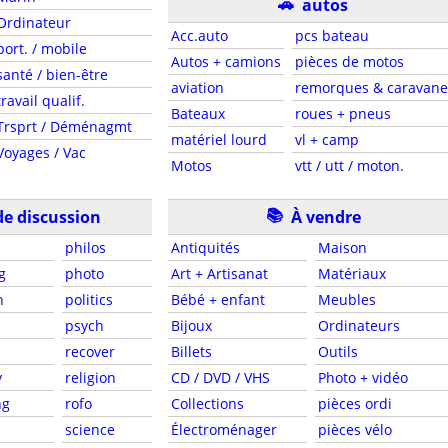
🚗
autos
Ordinateur
Acc.auto
pcs bateau
port. / mobile
Autos + camions
pièces de motos
santé / bien-être
aviation
remorques & caravane
travail qualif.
Bateaux
roues + pneus
Trsprt / Déménagmt
matériel lourd
vl + camp
Voyages / Vac
Motos
vtt / utt / moton.
📚
e discussion
À vendre
philos
Antiquités
Maison
g
photo
Art + Artisanat
Matériaux
n
politics
Bébé + enfant
Meubles
psych
Bijoux
Ordinateurs
recover
Billets
Outils
y
religion
CD / DVD / VHS
Photo + vidéo
ng
rofo
Collections
pièces ordi
science
Électroménager
pièces vélo